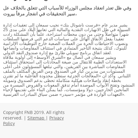
وفي ظل تعذر انعقاد مجلس الوزراء للأسباب التي تتعلق بالخلاف عل
سير التحقيقات في انفجار مرفأ بيروت،
يشير مدير عام «فرست ناشونال بنك» نجيب سمعان إلى تعقيدات إدارة
السيولة في ظل الانهيارات النقدية والمالية التي تعانيها البلاد على مدى 25
شهراً متواصلاً وحتى من دون محطات استراحة، علماً بأن المشكلة زادت
تعقيداً بفعل الأنفاق الهائل على سياسات الدعم التي فرضتها السلطات
ونضوب الاحتياطات الحرة من العملات الصعبة خارج التوظيفات الإلزامية
للبنوك، كذلك بنتيجة التأخير المتمادي في استئناف المفاوضات وانضاجها
.
لعقد اتفاق برنامج تمويلي طارئ مع إدارة صندوق النقد الدولي
ويشير سمعان في اتصال مع «الشرق الأوسط» إلى أولوية ملاقاة
الاستعدادات الطيبة للانتقال من صيغة المحادثات إلى استحقاق استئناف
المفاوضات المباشرة بين الفريقين، والتي تبلغها المسؤولون على أعلى
المستويات من مديرين كبار في الصندوق ومن الفريق المكلف بالملف
اللبناني. وأكد أن «المعالجات الجزئية ستظل محدودة الفاعلية ما لم تقترن
بخطة إنقاذ وإصلاحات هيكلية متكاملة تحظى بدعم الصندوق وتمويله
المنشود وتفتح الأبواب الموصدة أمام تدفق المعونات والقروض الميسرة من
المانحين الخارجيين، دولا ومؤسسات، كما يمكن البناء على تقديمها لإحياء
».
التعهدات الواردة في مؤتمر «سيدر» ضمن سياق المبادرات الفرنسية
Copyright FNB 2019. All rights
reserved. |
Sitemap
|
Privacy
Policy